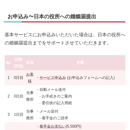
お申込み〜日本の役所への婚姻届提出
基本サービスにお申込みいただいた場合は、日本の役所へ
の婚姻届提出までをサポートさせていただきます。
日程
No.
担当
作業
(目安)
お客
1
0日目
・
サービス申込み
(お申込みフォームへの記入)
様
・自動メール送付
当事
2
0日目
- お手続きのご案内
務所
- 委任状の記入用紙
当事
・メール送付
3
1日目
務所
- 着手金のご請求
・
着手金お支払い
(5,500円)