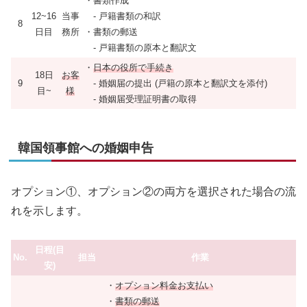
・書類作成
12~16
当事
- 戸籍書類の和訳
8
日目
務所
・書類の郵送
- 戸籍書類の原本と翻訳文
・
日本の役所で手続き
18日
お客
9
- 婚姻届の提出 (戸籍の原本と翻訳文を添付)
目~
様
- 婚姻届受理証明書の取得
韓国領事館への婚姻申告
オプション①、オプション②の両方を選択された場合の流
れを示します。
日程(目
No.
担当
作業
安)
・
オプション料金お支払い
・
書類の郵送