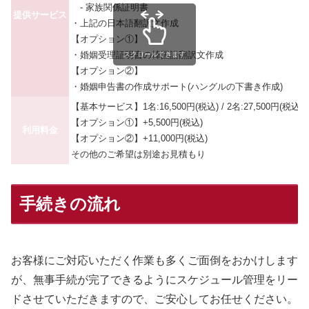
- 家族関係証明書
提供サービス
・上記の日本語翻訳文作成
【オプション①】
・婚姻受理証明書の韓国語翻訳文作成
スクロールできます
【オプション②】
・婚姻申告書の作成サポート(ハングルの下書き作成)
【基本サービス】1名:16,500円(税込) / 2名:27,500円(税込)
【オプション①】+5,500円(税込)
利用料金
【オプション②】+11,000円(税込)
その他のご希望は別途お見積もり
手続きの流れ
お客様にご対応いただく作業も多くご面倒をおかけします
が、無事手続が完了できるようにスケジュール管理をリー
ドさせていただきますので、ご安心してお任せください。