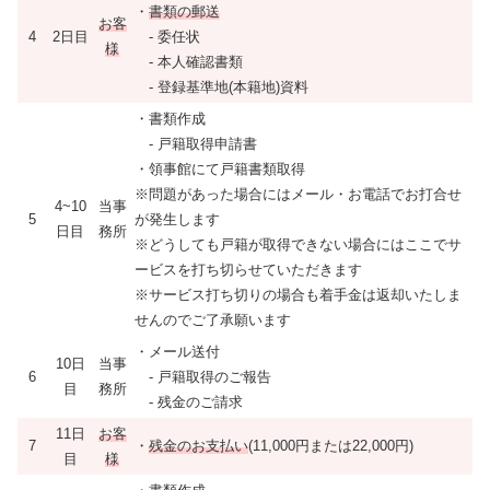
・
書類の郵送
お客
4
2日目
- 委任状
様
- 本人確認書類
- 登録基準地(本籍地)資料
・書類作成
- 戸籍取得申請書
・領事館にて戸籍書類取得
※問題があった場合にはメール・お電話でお打合せ
4~10
当事
5
が発生します
日目
務所
※どうしても戸籍が取得できない場合にはここでサ
ービスを打ち切らせていただきます
※サービス打ち切りの場合も着手金は返却いたしま
せんのでご了承願います
・メール送付
10日
当事
6
- 戸籍取得のご報告
目
務所
- 残金のご請求
11日
お客
7
・
残金のお支払い
(11,000円または22,000円)
目
様