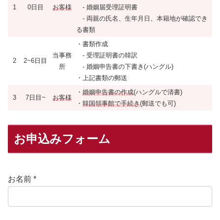
1
0日目
お客様
- 婚姻届受理証明書
- 両親の氏名、生年月日、本籍地が確認でき
る書類
・書類作成
当事務
- 受理証明書の韓訳
2
2~6日目
所
- 婚姻申告書の下書き(ハングル)
・上記書類の郵送
・
婚姻申告書の作成
(ハングルで清書)
3
7日目~
お客様
・
韓国領事館で手続き
(郵送でも可)
お申込みフォーム
お名前 *