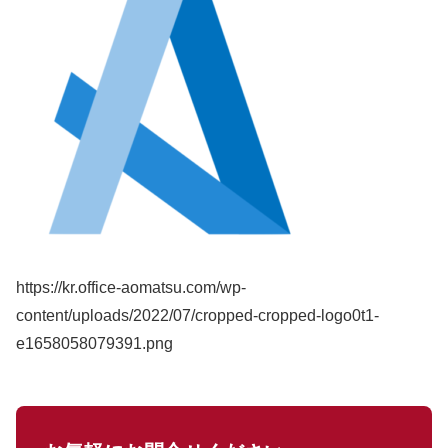
https://kr.office-aomatsu.com/wp-
content/uploads/2022/07/cropped-cropped-logo0t1-
e1658058079391.png